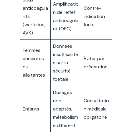
Amplificatio
anticoagula
Contre-
n de l’effet
nts
indication
anticoagula
(warfarine,
forte
nt (OPC)
AVK)
Données
Femmes
insuffisante
enceintes
Éviter par
s sur la
ou
précaution
sécurité
allaitantes
foetale
Dosages
non
Consultatio
Enfants
adaptés,
n médicale
métabolism
obligatoire
e différent